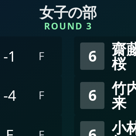
女子の部
ROUND 3
齋藤
-1
6
F
桜
竹内
-4
6
F
来
小林
E
6
F