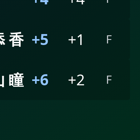
 香
+5
+1
F
 瞳
+6
+2
F