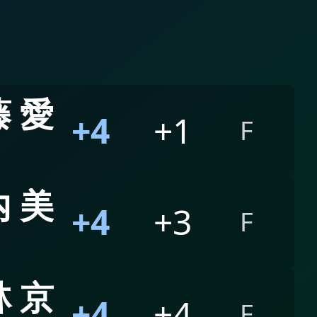
 愛
+4
+1
F
 美
+4
+3
F
 京
+4
+4
F