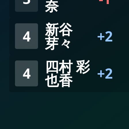
奈
新谷
4
+2
芽々
四村 彩
4
+2
也香