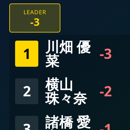
LEADER
-3
川畑 優
1
-3
菜
横山
2
-2
珠々奈
諸橋 愛
3
-1