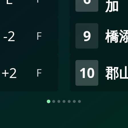
加
-2
9
橋添
F
+2
10
郡山
F